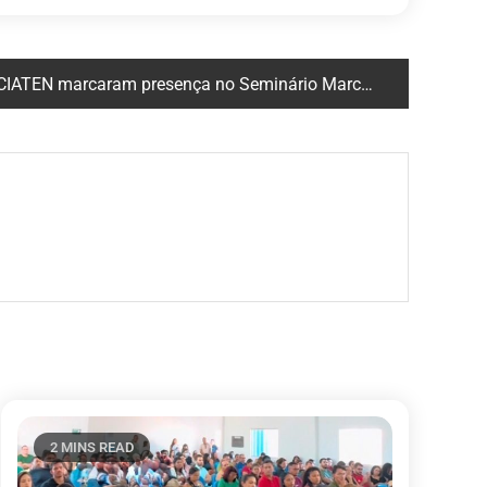
N marcaram presença no Seminário Marco Zero do PPSUS/PI!
2 MINS READ