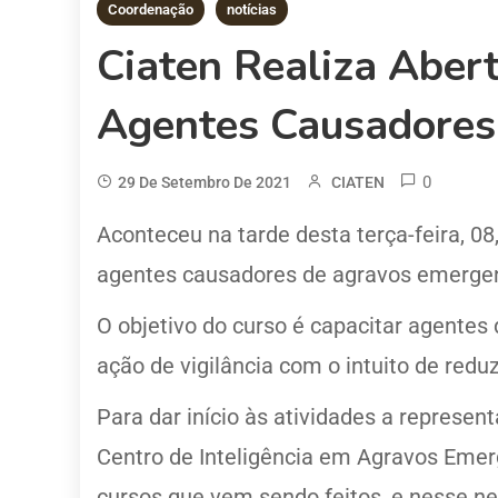
Coordenação
notícias
Ciaten Realiza Aber
Agentes Causadores
0
29 De Setembro De 2021
CIATEN
Aconteceu na tarde desta terça-feira, 08
agentes causadores de agravos emergente
O objetivo do curso é capacitar agente
ação de vigilância com o intuito de redu
Para dar início às atividades a represe
Centro de Inteligência em Agravos Emer
cursos que vem sendo feitos, e nesse ne