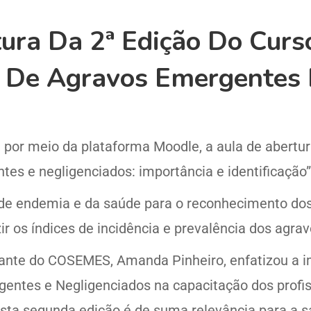
tura Da 2ª Edição Do Curs
 De Agravos Emergentes 
, por meio da plataforma Moodle, a aula de abertu
s e negligenciados: importância e identificação”
s de endemia e da saúde para o reconhecimento do
zir os índices de incidência e prevalência dos agr
ntante do COSEMES, Amanda Pinheiro, enfatizou a 
gentes e Negligenciados na capacitação dos profis
sta segunda edição é de suma relevância para a s