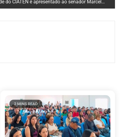
ATEN é apresentado ao senador Marcelo Castro e ao Reitor Gildásio
2 MINS READ