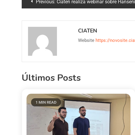
Previous:
Ciaten realiza webinar sobre Hanseníase: 
CIATEN
Website
https://novosite.cia
Últimos Posts
1 MIN READ