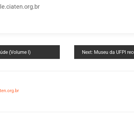
e.ciaten.org.br
aúde (Volume I)
Next:
Museu da UFPI recebe nessa segunda-f
ten.org.br