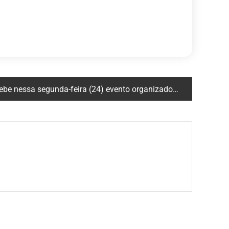
eira (24) evento organizado pelo CIATEN que une ciência e arte para discutir a raiva humana