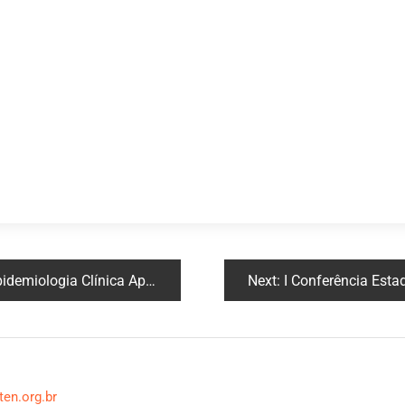
 Aplicada à Investigação Científica
Next:
I Conferência Estadua
ten.org.br