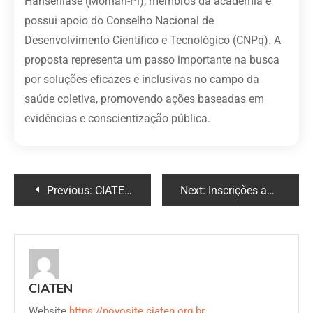
Hanseníase (Morhan-Pi), membros da academia e
possui apoio do Conselho Nacional de
Desenvolvimento Científico e Tecnológico (CNPq). A
proposta representa um passo importante na busca
por soluções eficazes e inclusivas no campo da
saúde coletiva, promovendo ações baseadas em
evidências e conscientização pública.
Previous:
CIATEN e SESAPI destacam Reunião Estratégica para o Avanço na Prevenção e Controle da Dengue
Next:
Inscrições abertas para o curso de Epidemiologia Clínica Aplicada à Investigação Científica
CIATEN
Website
https://novosite.ciaten.org.br