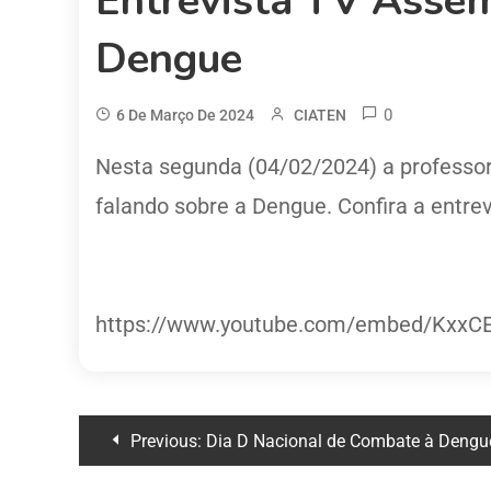
Entrevista TV Assemb
Dengue
0
6 De Março De 2024
CIATEN
Nesta segunda (04/02/2024) a professor
falando sobre a Dengue. Confira a entrev
https://www.youtube.com/embed/Kxx
Previous:
Dia D Nacional de Combate à Dengue – Atividade em com