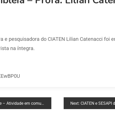
leia – Profa. Lilian Cate
a e pesquisadora do CIATEN Lilian Catenacci foi e
ista na íntegra.
CEEwBP0U
unidades rurais de Altos – Piauí.
Next:
CIATEN e SESAPI destacam R